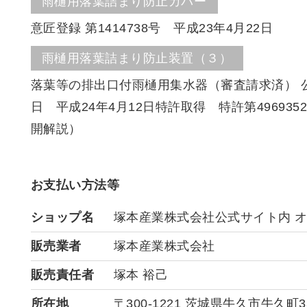
雨樋用落葉詰まり防止カバー
意匠登録 第1414738号 平成23年4月22日
雨樋用落葉詰まり防止装置（３）
落葉等の排出口付雨樋用集水器（審査請求済） 公開特
日 平成24年4月12日特許取得 特許第4969
開解説）
お支払い方法等
ショップ名
塚本産業株式会社公式サイト内 
販売業者
塚本産業株式会社
販売責任者
塚本 裕己
所在地
〒300-1221 茨城県牛久市牛久町3